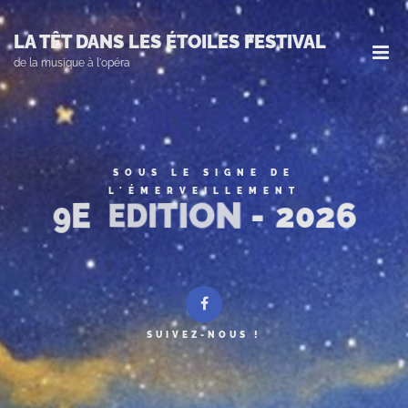
Skip
to
LA TÊT DANS LES ÉTOILES FESTIVAL
main
de la musique à l'opéra
content
SOUS LE SIGNE DE
L'ÉMERVEILLEMENT
SUIVEZ-NOUS !