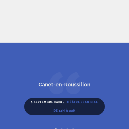
T
Canet-en-Roussillon
E
S
T
5 SEPTEMBRE 2026 ,
THÉÂTRE JEAN PIAT,
I
DE 14H À 22H
M
O